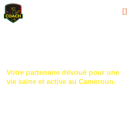
Bienvenue chez 237Coach
Votre partenaire dévoué pour une
vie saine et active au Cameroun.
Notre objectif est de fournir de la motivation, de la
croissance et un changement positif dans la vie
des gens. Les clients peuvent s’entraîner
n’importe où, n’importe quand, que ce soit dans le
confort de leur domicile ou dans une grande
sélection de lieux, et ce, au meilleur prix.